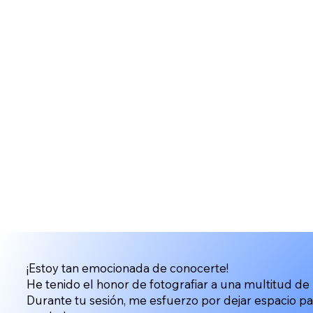
¡Estoy tan emocionada de conocerte!
He tenido el honor de fotografiar a una multitud de p
Durante tu sesión, me esfuerzo por dejar espacio pa